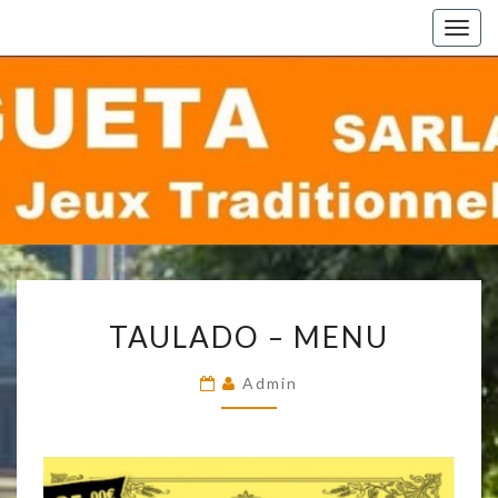
Togg
navig
TAULADO
TAULADO – MENU
–
MENU
Admin